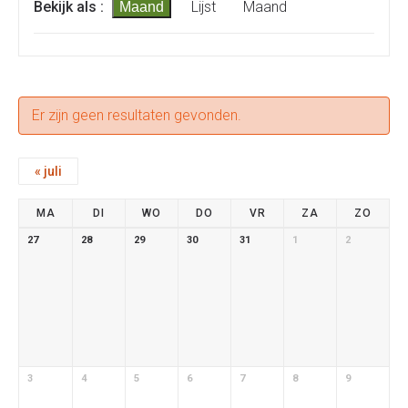
Evenement
Bekijk als
Lijst
Maand
Maand
Zoeken
weergaven
en
navigatie
weergeven
navigatie
Er zijn geen resultaten gevonden.
«
juli
Kalender
MA
DI
WO
DO
VR
ZA
ZO
van
Kalender
27
28
29
30
31
1
2
van
Evenementen
Evenementen
3
4
5
6
7
8
9