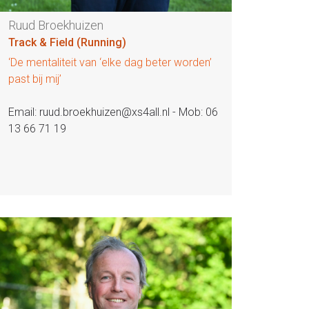
Ruud Broekhuizen
Track & Field (Running)
‘De mentaliteit van ‘elke dag beter worden’
past bij mij’
Email: ruud.broekhuizen@xs4all.nl - Mob: 06
13 66 71 19