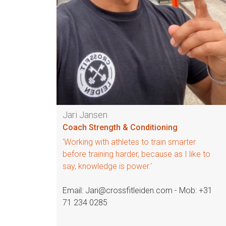
Jari Jansen
Coach Strength & Conditioning
'Working with athletes to train smarter
before training harder, because as I like to
say, knowledge is power.'
Email: Jari@crossfitleiden.com - Mob: +31
71 234 0285