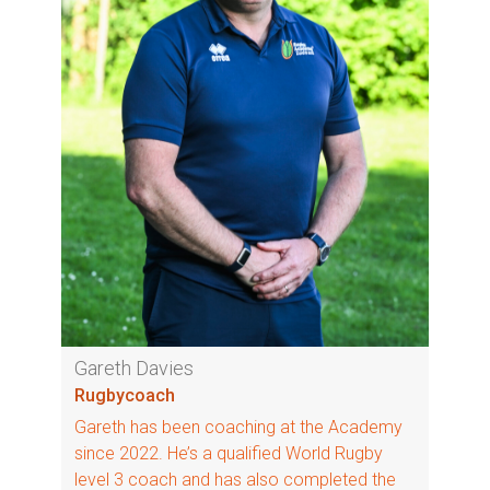
Gareth Davies
Rugbycoach
Gareth has been coaching at the Academy
since 2022. He’s a qualified World Rugby
level 3 coach and has also completed the