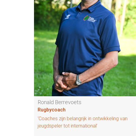
Ronald Berrevoets
Rugbycoach
‘Coaches zijn belangrijk in ontwikkeling van
jeugdspeler tot international’