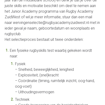
jaar van de middelbare school) en denk je dat je over de
juiste skills en motivatie beschikt om deel te nemen aan
het Junior Academy programma van Rugby Academy
ZuidWest of wil je meer informatie, stuur dan een mail
naar wervingenselectie@rugbyacademyzuidwest.nl met in
ieder geval je naam, geboortedatum en woonplaats en
rugbyclub.
Het selectieproces bestaat uit twee onderdelen:
Een fysieke rugbyskills test waarbij gekeken wordt
naar:
Fysiek
– Snelheid, beweeglijkheid, lenigheid
– Explosiviteit, (snel)kracht
– Coördinatie (timing, ruimtelijk inzicht, oog-hand,
oog-voet)
– Uithoudingsvermogen
Techniek