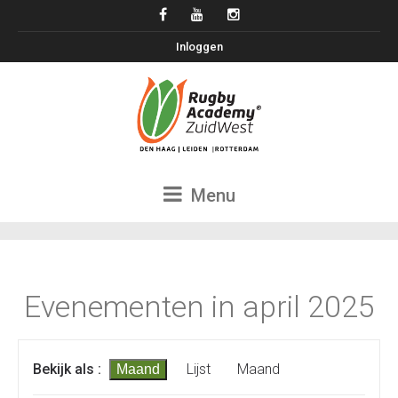
Inloggen
Menu
Evenementen in april 2025
Evenementen
Evenement
Bekijk als
Lijst
Maand
Maand
Zoeken
weergaven