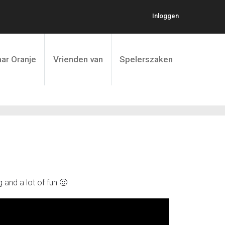
Inloggen
ar Oranje
Vrienden van
Spelerszaken
 and a lot of fun 🙂