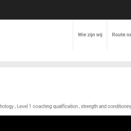
Wie zijn wij
Route na
ogy , Level 1 coaching qualification , strength and conditioning