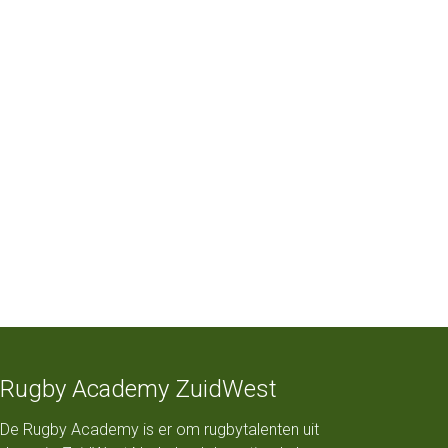
Rugby Academy ZuidWest
De Rugby Academy is er om rugbytalenten uit