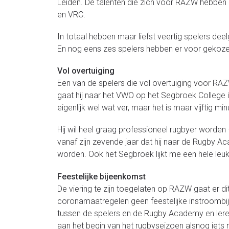
Leiden. De talenten die zich voor RAZW hebben 
en VRC.
In totaal hebben maar liefst veertig spelers de
En nog eens zes spelers hebben er voor gekoze
Vol overtuiging
Een van de spelers die vol overtuiging voor RAZW
gaat hij naar het VWO op het Segbroek College i
eigenlijk wel wat ver, maar het is maar vijftig mi
Hij wil heel graag professioneel rugbyer worden 
vanaf zijn zevende jaar dat hij naar de Rugby Ac
worden. Ook het Segbroek lijkt me een hele leuke
Feestelijke bijeenkomst
De viering te zijn toegelaten op RAZW gaat er 
coronamaatregelen geen feestelijke instroombi
tussen de spelers en de Rugby Academy en lere
aan het begin van het rugbyseizoen alsnog iets