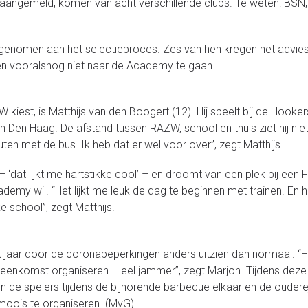
aangemeld, komen van acht verschillende clubs. Te weten: BSN,
elgenomen aan het selectieproces. Zes van hen kregen het advies 
n vooralsnog niet naar de Academy te gaan.
 kiest, is Matthijs van den Boogert (12). Hij speelt bij de Hook
n Den Haag. De afstand tussen RAZW, school en thuis ziet hij ni
nuten met de bus. Ik heb dat er wel voor over”, zegt Matthijs.
– ‘dat lijkt me hartstikke cool’ – en droomt van een plek bij een 
ademy wil. “Het lijkt me leuk de dag te beginnen met trainen. En
 school”, zegt Matthijs.
dit jaar door de coronabeperkingen anders uitzien dan normaal.
jeenkomst organiseren. Heel jammer”, zegt Marjon. Tijdens dez
n de spelers tijdens de bijhorende barbecue elkaar en de oud
 moois te organiseren. (MvG)