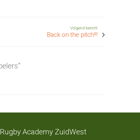
Volgend bericht
Back on the pitch!!!
elers"
Rugby Academy ZuidWest