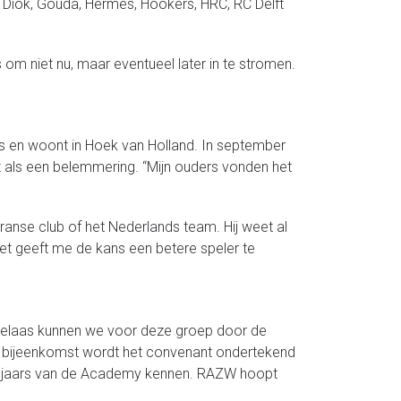
 Diok, Gouda, Hermes, Hookers, HRC, RC Delft
om niet nu, maar eventueel later in te stromen.
ers en woont in Hoek van Holland. In september
et als een belemmering. “Mijn ouders vonden het
Franse club of het Nederlands team. Hij weet al
 het geeft me de kans een betere speler te
 “Helaas kunnen we voor deze groep door de
e bijeenkomst wordt het convenant ondertekend
erejaars van de Academy kennen. RAZW hoopt