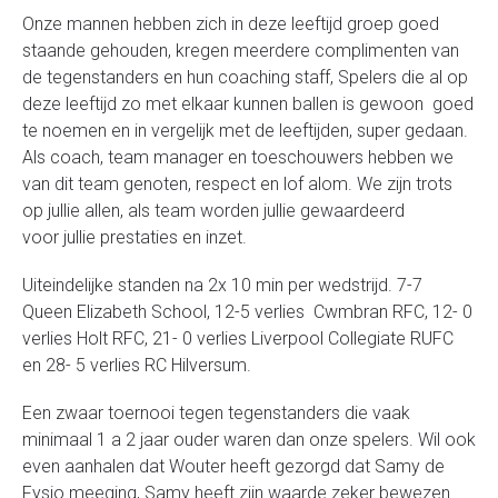
Onze mannen hebben zich in deze leeftijd groep goed
staande gehouden,
kregen meerdere complimenten van
de tegenstanders en hun coaching staff, Spelers die al op
deze leeftijd zo met elkaar kunnen ballen is gewoon goed
te noemen en in vergelijk met de leeftijden, super gedaan.
Als coach, team manager en toeschouwers hebben we
van dit team genoten,
respect en lof alom. We zijn trots
op jullie allen, als team worden jullie gewaardeerd
voor jullie prestaties en inzet.
Uiteindelijke standen na 2x 10 min per wedstrijd. 7-7
Queen Elizabeth School, 12-5 verlies Cwmbran RFC, 12- 0
verlies Holt RFC, 21- 0 verlies
Liverpool Collegiate RUFC
en 28- 5 verlies RC Hilversum.
Een zwaar toernooi tegen tegenstanders die vaak
minimaal 1 a 2 jaar ouder
waren dan onze spelers. Wil ook
even aanhalen dat Wouter heeft gezorgd dat Samy de
Fysio meeging, Samy heeft zijn waarde zeker bewezen.