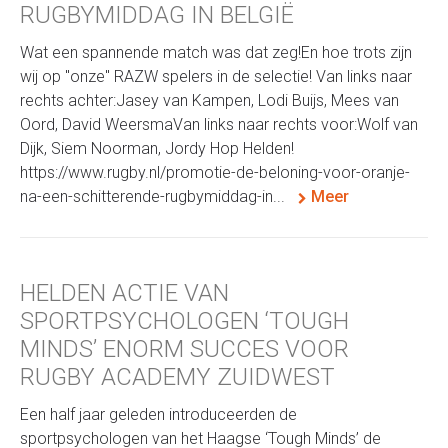
RUGBYMIDDAG IN BELGIË
Wat een spannende match was dat zeg!En hoe trots zijn
wij op "onze" RAZW spelers in de selectie! Van links naar
rechts achter:Jasey van Kampen, Lodi Buijs, Mees van
Oord, David WeersmaVan links naar rechts voor:Wolf van
Dijk, Siem Noorman, Jordy Hop Helden!
https://www.rugby.nl/promotie-de-beloning-voor-oranje-
na-een-schitterende-rugbymiddag-in...
Meer
HELDEN ACTIE VAN
SPORTPSYCHOLOGEN ‘TOUGH
MINDS’ ENORM SUCCES VOOR
RUGBY ACADEMY ZUIDWEST
Een half jaar geleden introduceerden de
sportpsychologen van het Haagse ‘Tough Minds’ de