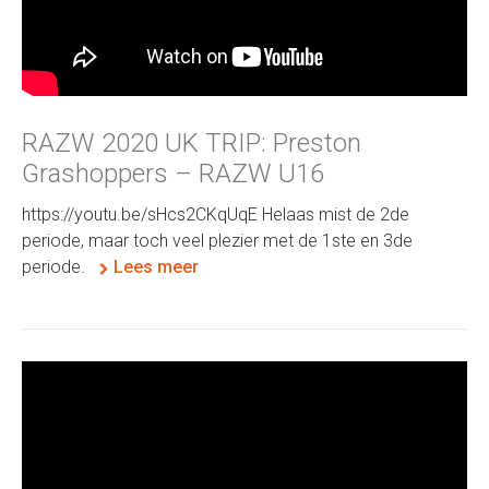
RAZW 2020 UK TRIP: Preston
Grashoppers – RAZW U16
https://youtu.be/sHcs2CKqUqE Helaas mist de 2de
periode, maar toch veel plezier met de 1ste en 3de
periode.
Lees meer