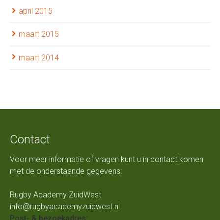
april 2015
maart 2015
maart 2014
Contact
Voor meer informatie of vragen kunt u in contact komen
met de onderstaande gegevens:
Rugby Academy ZuidWest
info@rugbyacademyzuidwest.nl
Post- & bezoekadres: