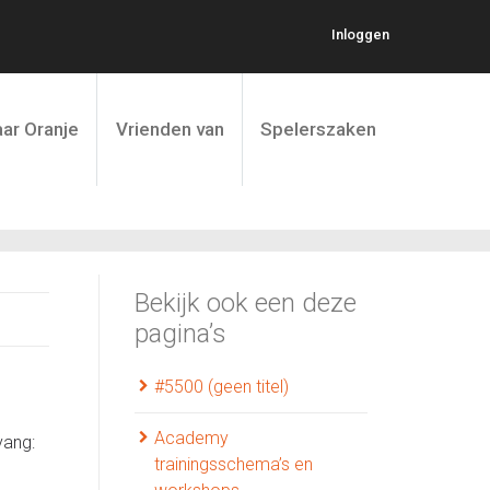
Inloggen
ar Oranje
Vrienden van
Spelerszaken
Bekijk ook een deze
pagina’s
#5500 (geen titel)
Academy
vang:
trainingsschema’s en