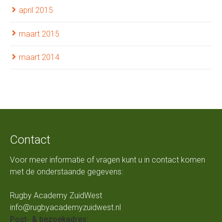
april 2015
maart 2015
maart 2014
Contact
Voor meer informatie of vragen kunt u in contact komen
met de onderstaande gegevens:
Rugby Academy ZuidWest
info@rugbyacademyzuidwest.nl
Post- & bezoekadres: